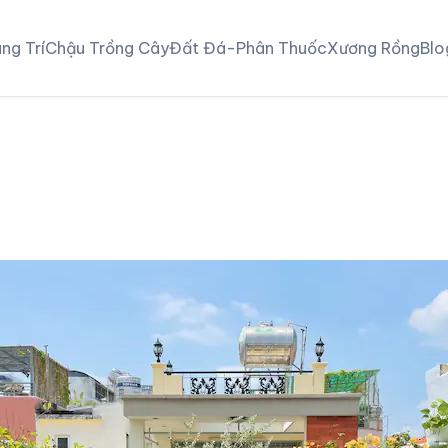
ng Trí
Chậu Trồng Cây
Đất Đá-Phân Thuốc
Xương Rồng
Blo
u