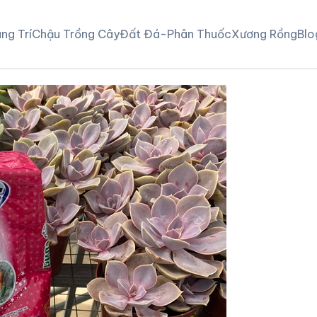
ng Trí
Chậu Trồng Cây
Đất Đá-Phân Thuốc
Xương Rồng
Blo